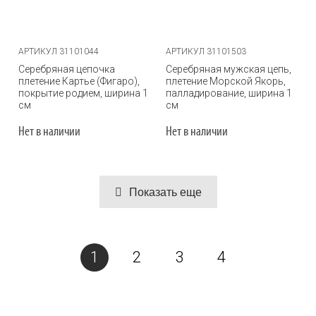
АРТИКУЛ 31101044
АРТИКУЛ 31101503
Серебряная цепочка
Серебряная мужская цепь,
плетение Картье (Фигаро),
плетение Морской Якорь,
покрытие родием, ширина 1
палладирование, ширина 1
см
см
Нет в наличии
Нет в наличии
Показать еще
1
2
3
4