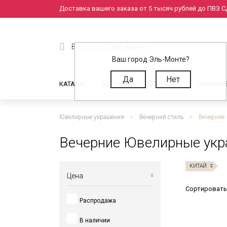
Доставка вашего заказа от 5 тысяч рублей до ПВЗ СД
Ваш город:
Эль-Монте
Ваш город Эль-Монте?
Да
Нет
КАТАЛОГ
ШОУ РУМ
ДОСТАВКА
САМОВЫ
Ювелирные украшения
Вечерний стиль
Вечерние
Вечерние Ювелирные укр
КИТАЙ
Цена
Сортировать
Распродажа
от
до
В наличии