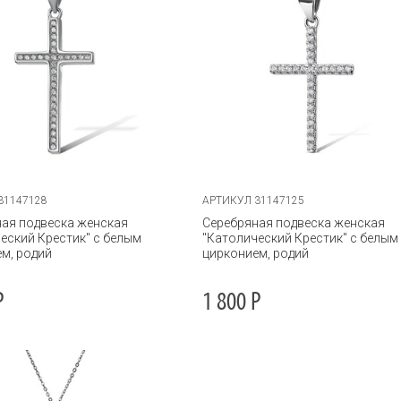
31147128
АРТИКУЛ 31147125
ая подвеска женская
Серебряная подвеска женская
еский Крестик" с белым
"Католический Крестик" с белым
м, родий
цирконием, родий
Р
1 800
Р