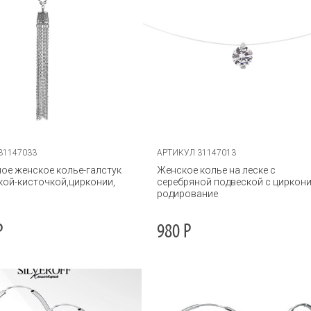
31147033
АРТИКУЛ 31147013
ое женское колье-галстук
Женское колье на леске с
кой-кисточкой,цирконии,
серебряной подвеской с циркони
родирование
Р
980
Р