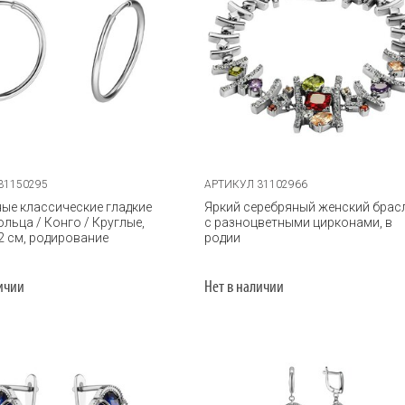
31150295
АРТИКУЛ 31102966
ые классические гладкие
Яркий серебряный женский брас
ольца / Конго / Круглые,
с разноцветными цирконами, в
2 см, родирование
родии
личии
Нет в наличии