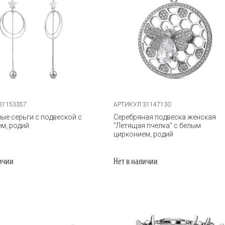
31153357
АРТИКУЛ 31147130
ые серьги с подвеской с
Серебряная подвеска женская
м, родий
"Летящая пчелка" с белым
цирконием, родий
личии
Нет в наличии