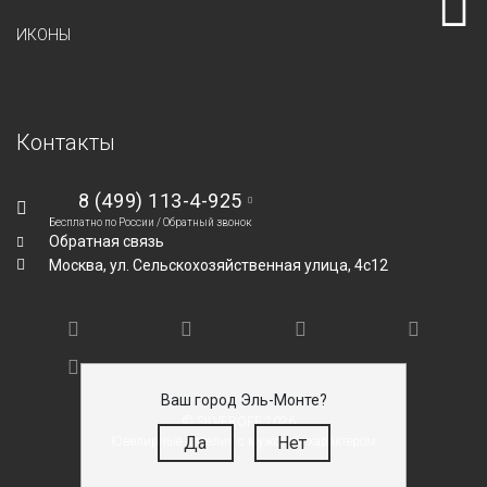
ИКОНЫ
Контакты
8 (499) 113-4-925
Бесплатно по России /
Обратный звонок
Обратная связь
Москва,
ул. Сельскохозяйственная улица, 4с12
Ваш город Эль-Монте?
© SILVEROFF 2026
Да
Нет
Ювелирные изделия с мужским характером