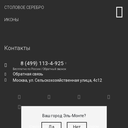
СТОЛОВОЕ СЕРЕБРО
ИКОНЫ
Контакты
8 (499) 113-4-925
Бесплатно по России /
Обратный звонок
Обратная связь
Москва,
ул. Сельскохозяйственная улица, 4с12
Ваш город Эль-Монте?
© SILVEROFF 2026
Да
Нет
Ювелирные изделия с мужским характером