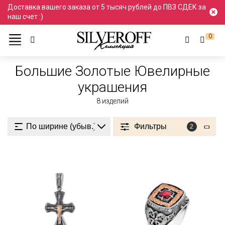
Доставка вашего заказа от 5 тысяч рублей до ПВЗ СДЕК за
наш счет :)
0
Ювелирные украшения
Золото
Большие
Большие Золотые Ювелирные
украшения
8
изделий
Фильтры
2