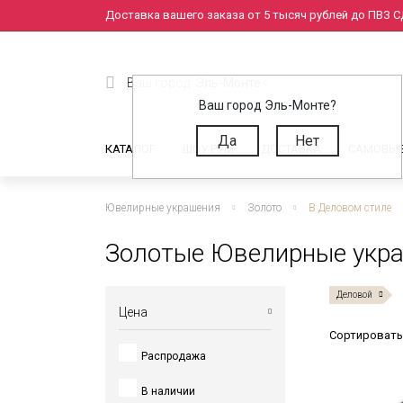
Доставка вашего заказа от 5 тысяч рублей до ПВЗ СД
Ваш город:
Эль-Монте
Ваш город Эль-Монте?
Да
Нет
КАТАЛОГ
ШОУ РУМ
ДОСТАВКА
САМОВЫ
Ювелирные украшения
Золото
В Деловом стиле
Золотые Ювелирные укра
Деловой
Цена
Сортировать
Распродажа
от
до
В наличии