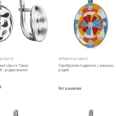
31150172
АРТИКУЛ 31146137
ые серьги "Овал
Серебряная подвеска с эмалью,
й", родирование
родий
Р
Нет в наличии