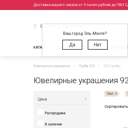
Доставка вашего заказа от 5 тысяч рублей до ПВЗ СД
Ваш город:
Эль-Монте
Ваш город Эль-Монте?
Да
Нет
КАТАЛОГ
ШОУ РУМ
ДОСТАВКА
САМОВЫ
Ювелирные украшения
Проба 925
925 пробы
Ювелирные украшения 92
Овал
Цена
Сортировать
Распродажа
от
до
В наличии