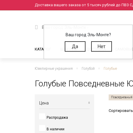
Доставка вашего заказа от 5 тысяч рублей до ПВЗ СД
Ваш город:
Эль-Монте
Ваш город Эль-Монте?
Да
Нет
КАТАЛОГ
ШОУ РУМ
ДОСТАВКА
САМОВЫ
Ювелирные украшения
Голубой
Голубые
Голубые Повседневные 
Повседневный
Цена
Сортировать
Распродажа
от
до
В наличии