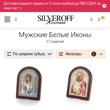
Доставка вашего заказа от 5 тысяч рублей до ПВЗ СДЕК за
наш счет :)
0
Ювелирные украшения
Иконы
Мужские
Белые
Мужские Белые Иконы
27
изделий
Фильтры
1