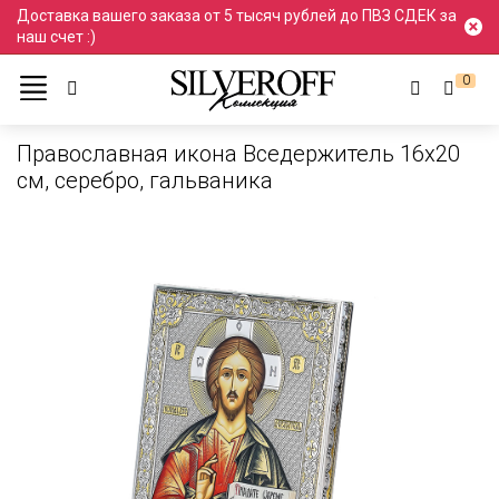
Доставка вашего заказа от 5 тысяч рублей до ПВЗ СДЕК за
наш счет :)
0
Каталог
Иконы
Иконы в дом
Медь
Православная икона Вседержитель 16х20
см, серебро, гальваника