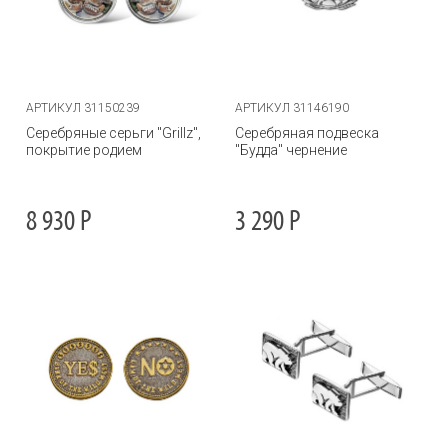
АРТИКУЛ 31150239
АРТИКУЛ 31146190
Серебряные серьги "Grillz",
Серебряная подвеска
покрытие родием
"Будда" чернение
8 930
Р
3 290
Р