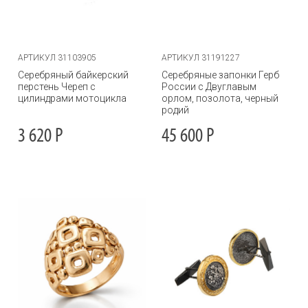
АРТИКУЛ 31103905
АРТИКУЛ 31191227
Серебряный байкерский
Серебряные запонки Герб
перстень Череп с
России с Двуглавым
цилиндрами мотоцикла
орлом, позолота, черный
родий
3 620
Р
45 600
Р