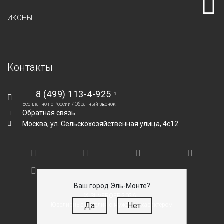
ИКОНЫ
Контакты
8 (499) 113-4-925
Бесплатно по России /
Обратный звонок
Обратная связь
Москва,
ул. Сельскохозяйственная улица, 4с12
Ваш город Эль-Монте?
© SILVEROFF 2026
Да
Нет
Ювелирные изделия с мужским характером