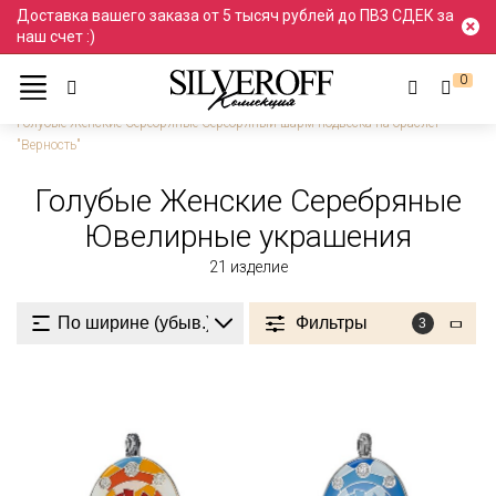
Доставка вашего заказа от 5 тысяч рублей до ПВЗ СДЕК за
наш счет :)
0
Ювелирные украшения
Серебро
Женские
Голубые Женские Серебряные Серебряный шарм подвеска на браслет
"Верность"
Голубые Женские Серебряные
Ювелирные украшения
21
изделие
Фильтры
3