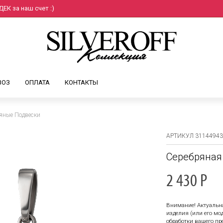
ЕК за наш счет :)
ВОЗ
ОПЛАТА
КОНТАКТЫ
яные Подвески
АРТИКУЛ 31144943
Серебряная 
2 430
Р
Внимание! Актуальн
изделия (или его м
обработки вашего пр