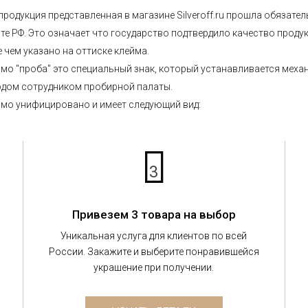
продукция представленная в магазине Silveroff.ru прошла обязат
те РФ. Это означает что государство подтвердило качество проду
 чем указано на оттиске клейма.
мо "проба" это специальный знак, который устанавливается мех
дом сотрудником пробирной палаты.
мо унифицировано и имеет следующий вид:
3
Привезем 3 товара на выбор
Уникальная услуга для клиентов по всей
России. Закажите и выберите понравившейся
украшение при получении.