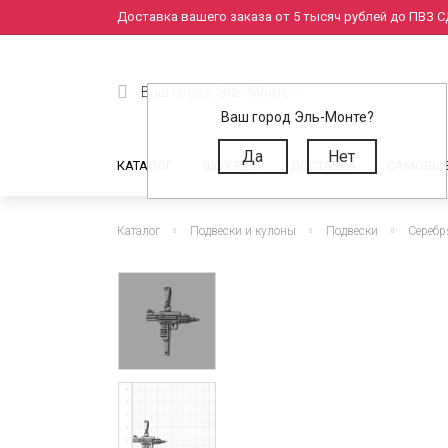
Доставка вашего заказа от 5 тысяч рублей до ПВЗ СД
Ваш город:
Эль-Монте
Ваш город Эль-Монте?
Да
Нет
КАТАЛОГ
ШОУ РУМ
ДОСТАВКА
САМОВЫ
Каталог
Подвески и кулоны
Подвески
Серебр