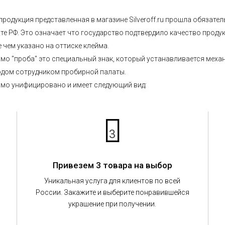
продукция представленная в магазине Silveroff.ru прошла обязат
те РФ. Это означает что государство подтвердило качество проду
 чем указано на оттиске клейма.
мо "проба" это специальный знак, который устанавливается мех
дом сотрудником пробирной палаты.
мо унифицировано и имеет следующий вид:
3
Привезем 3 товара на выбор
Уникальная услуга для клиентов по всей
России. Закажите и выберите понравившейся
украшение при получении.