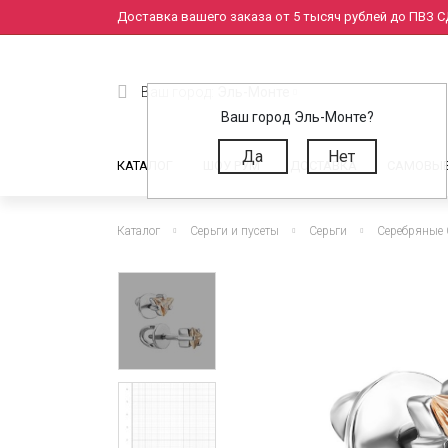
Доставка вашего заказа от 5 тысяч рублей до ПВЗ СД
Ваш город:
Эль-Монте
Ваш город Эль-Монте?
Да
Нет
КАТАЛОГ
ШОУ РУМ
ДОСТАВКА
САМОВЫ
Каталог
Серьги и пусеты
Серьги
Серебряные 