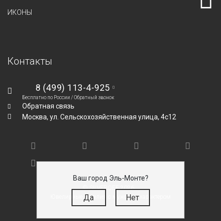
ИКОНЫ
Контакты
8 (499) 113-4-925
Бесплатно по России /
Обратный звонок
Обратная связь
Москва,
ул. Сельскохозяйственная улица, 4с12
Ваш город Эль-Монте?
© SILVEROFF 2026
Да
Нет
Ювелирные изделия с мужским характером